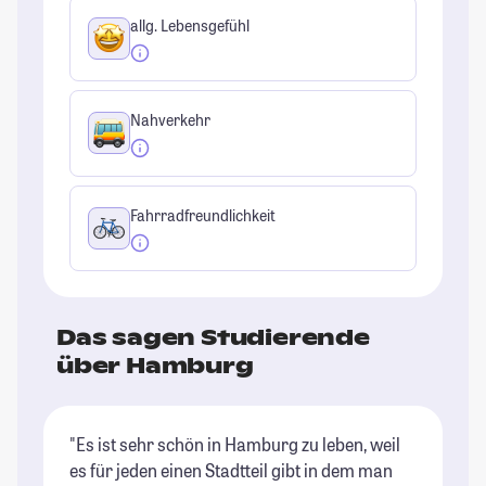
allg. Lebensgefühl
Nahverkehr
Fahrradfreundlichkeit
Das sagen Studierende
über Hamburg
"Es ist sehr schön in Hamburg zu leben, weil
"H
es für jeden einen Stadtteil gibt in dem man
Ba