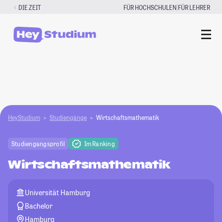
Zum
|
DIE ZEIT
FÜR HOCHSCHULEN
FÜR LEHRER
Inhalt
springen
HeyStudium
Studiengänge
Wirtschaftsmathematik
Studiengangsprofil
Im Ranking
Wirtschaftsmathematik
Universität Hamburg
Bachelor
Hamburg