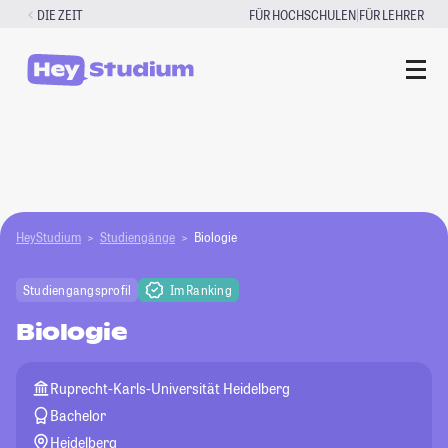
Zum
|
DIE ZEIT
FÜR HOCHSCHULEN
FÜR LEHRER
Inhalt
springen
HeyStudium
Studiengänge
Biologie
Studiengangsprofil
Im Ranking
Biologie
Ruprecht-Karls-Universität Heidelberg
Bachelor
Heidelberg