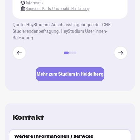
St
Informatik
Ruprecht-Karls-Universität Heidelberg
Quelle: HeyStudium-Anschlussfragebogen der CHE-
Studierendenbefragung, HeyStudium User:innen-
Befragung
Mehr zum Studium in Heidelberg
Kontakt
Weitere Informationen / Services