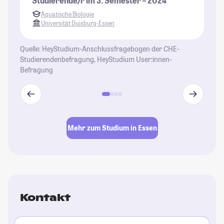
Studierende/r im 3. Semester – 2024
be
Aquatische Biologie
da
Universität Duisburg-Essen
Bu
nä
Quelle: HeyStudium-Anschlussfragebogen der CHE-
ab
Studierendenbefragung, HeyStudium User:innen-
we
Befragung
St
Mehr zum Studium in Essen
Kontakt