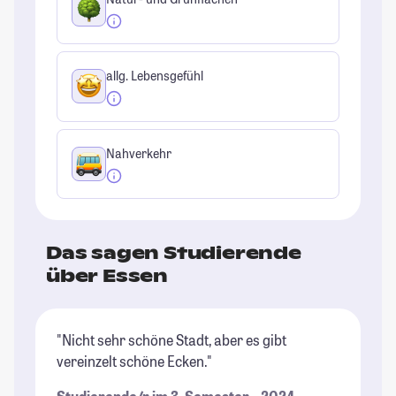
allg. Lebensgefühl
Nahverkehr
Das sagen Studierende
über Essen
"Nicht sehr schöne Stadt, aber es gibt
"I
vereinzelt schöne Ecken."
sc
ab