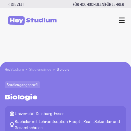
Zum
|
DIE ZEIT
FÜR HOCHSCHULEN
FÜR LEHRER
Inhalt
springen
HeyStudium
Studiengänge
Biologie
Studiengangsprofil
Biologie
Universität Duisburg-Essen
Bachelor mit Lehramtsoption Haupt-, Real-, Sekundar und
Gesamtschulen