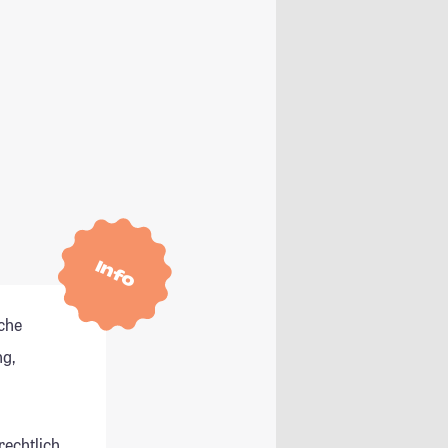
Info
che
g,
rechtlich