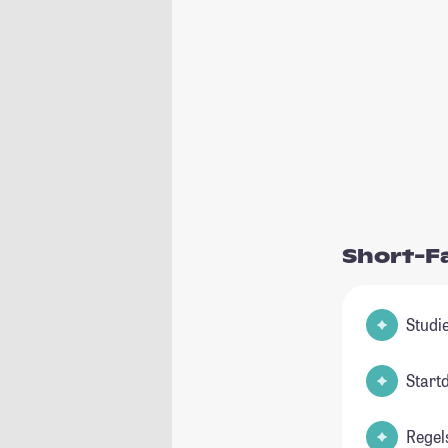
Short-F
Start
Regel