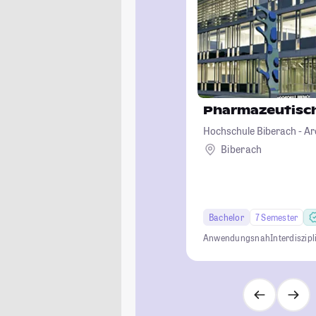
Pharmazeutisch
Hochschule Biberach - Ar
Betriebswirtschaft und B
Biberach
Bachelor
7 Semester
Anwendungsnah
Interdiszipl