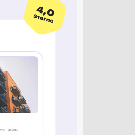
4,0
Sterne
 wenigsten: