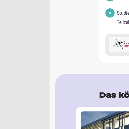
Studi
Teilz
Das kö