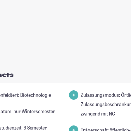
acts
Studienfeld(er): Biotechnologie
Zulassungsmodus: Örtli
Zulassungsbeschränkun
datum: nur Wintersemester
zwingend mit NC
studienzeit: 6 Semester
Trägerschaft: öffentlich-