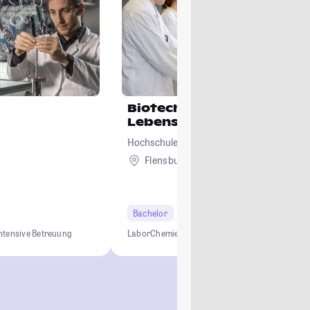
Biotechnologie und
Lebensmitteltechnologie
Hochschule Flensburg
Flensburg
Bachelor
7 Semester
ntensive Betreuung
Labor
Chemie
Praxis