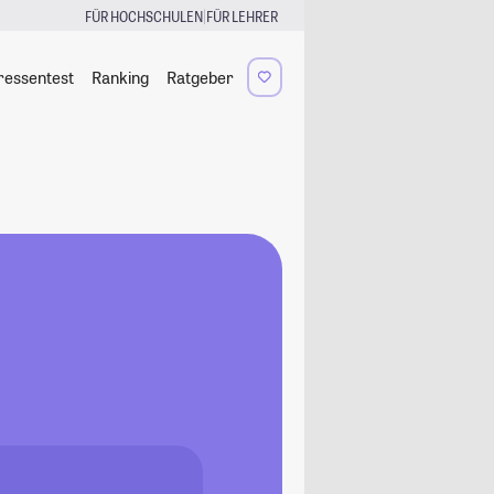
|
FÜR HOCHSCHULEN
FÜR LEHRER
ressentest
Ranking
Ratgeber