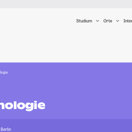
Studium
Orte
Inte
logie
nologie
 Berlin