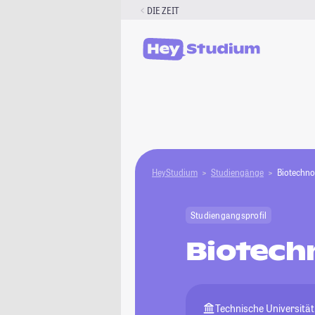
Zum
DIE ZEIT
Inhalt
springen
HeyStudium
Studiengänge
Biotechno
Studiengangsprofil
Biotech
Technische Universität