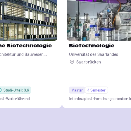
e Biotechnologie
Biotechnologie
chitektur und Bauwesen,
Universität des Saarlandes
iotechnologie
Saarbrücken
Studi-Urteil: 3.6
Master
4 Semester
inär
Weiterführend
Interdisziplinär
Forschungsorientiert
I