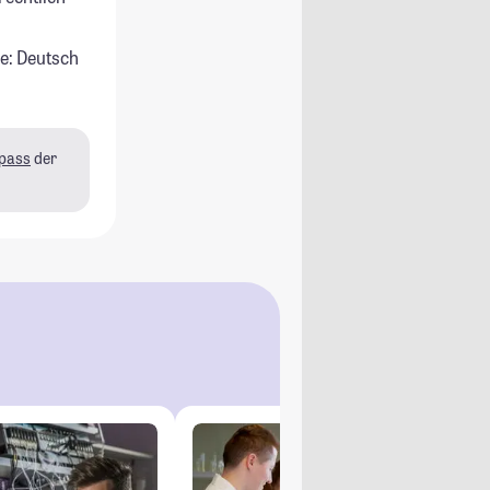
e: Deutsch
pass
der