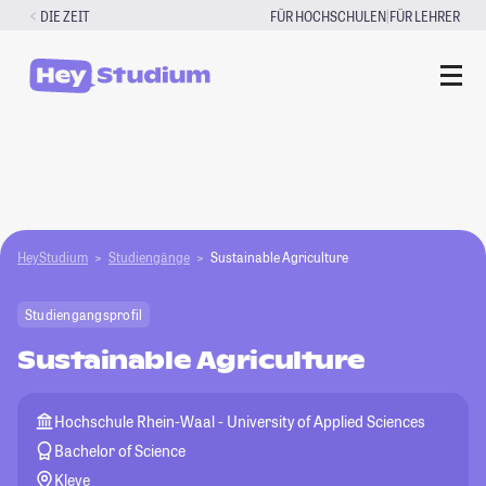
Zum
|
DIE ZEIT
FÜR HOCHSCHULEN
FÜR LEHRER
Inhalt
springen
HeyStudium
Studiengänge
Sustainable Agriculture
Studiengangsprofil
Sustainable Agriculture
Hochschule Rhein-Waal - University of Applied Sciences
Bachelor of Science
Kleve