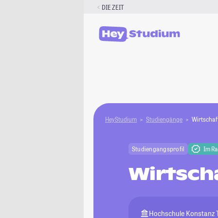
Zum
DIE ZEIT
Inhalt
springen
HeyStudium
Studiengänge
Wirtschaf
Studiengangsprofil
Im R
Wirtsch
Hochschule Konstanz T