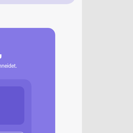
g
neidet.