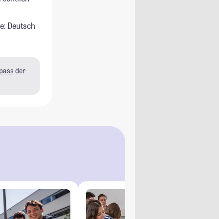
e: Deutsch
pass
der