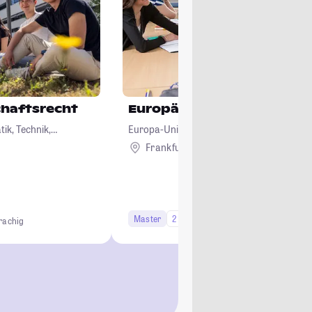
haftsrecht
Europäisches Wirtschafts
ik, Technik,
Europa-Universität Viadrina Frankfurt (Od
Frankfurt (Oder)
Master
2 Semester
rachig