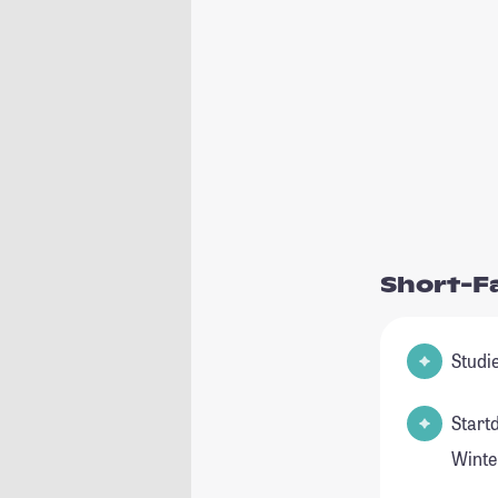
Short-F
Start
Winte