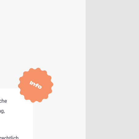
Info
che
g,
rechtlich