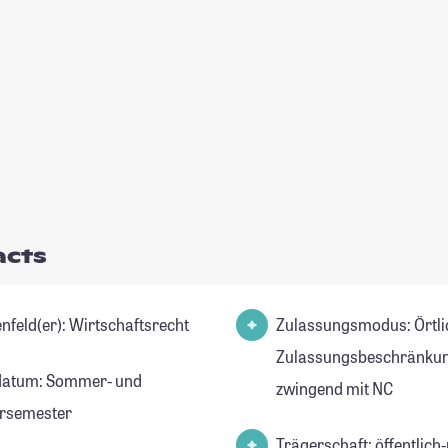
acts
Studienfeld(er): Wirtschaftsrecht
Zulassungsmodus: Örtli
Zulassungsbeschränkun
datum: Sommer- und
zwingend mit NC
rsemester
Trägerschaft: öffentlich-