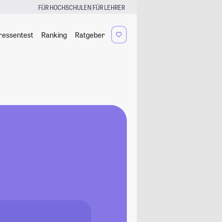
|
FÜR HOCHSCHULEN
FÜR LEHRER
ressentest
Ranking
Ratgeber