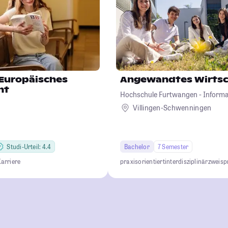
Europäisches
Angewandtes Wirtsc
ht
Hochschule Furtwangen - Informat
Wirtschaft, Medien, Gesundheit
Villingen-Schwenningen
Studi-Urteil: 4.4
Bachelor
7 Semester
Karriere
praxisorientiert
interdisziplinär
zweisp