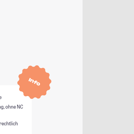
Info
e
g, ohne NC
rechtlich