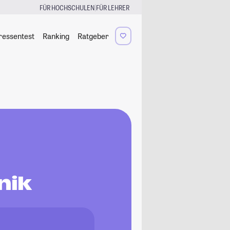
|
FÜR HOCHSCHULEN
FÜR LEHRER
ressentest
Ranking
Ratgeber
nik