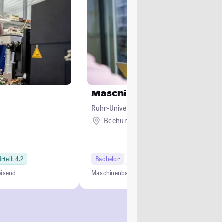
Maschinenbau
Ruhr-Universität Bochum
Bochum
rteil: 4.2
Bachelor
7 Semester
Studi-Urteil: 4.1
eisend
Maschinenbau
Ingenieurwesen
Bachelor