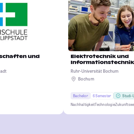
schaften und
Elektrotechnik und
Informationstechnik
tadt
Ruhr-Universität Bochum
Bochum
Bachelor
6 Semester
Studi-U
Nachhaltigkeit
Technologie
Zukunftsw