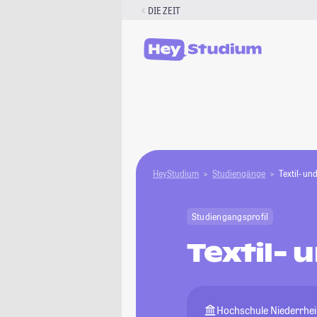
Zum
DIE ZEIT
Inhalt
springen
HeyStudium
Studiengänge
Textil- un
Studiengangsprofil
Textil-
Hochschule Niederrhe