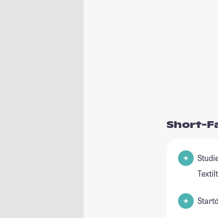
Short-F
Studienfeld(e
Textil
Start