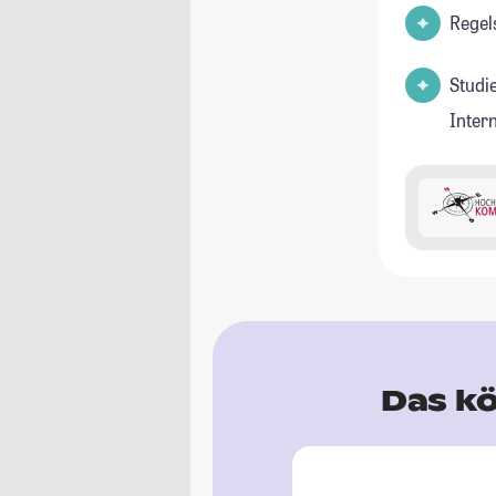
Regel
Studi
Inter
Das kö