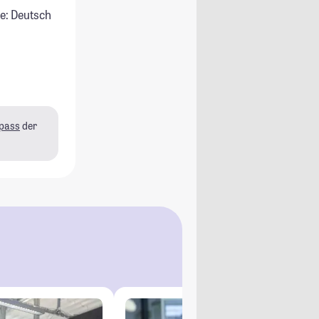
e: Deutsch
pass
der