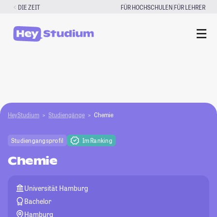
Zum
|
DIE ZEIT
FÜR HOCHSCHULEN
FÜR LEHRER
Inhalt
springen
HeyStudium
Studiengänge
Chemie
Studiengangsprofil
Im Ranking
Chemie
Universität Hamburg
Bachelor
Hamburg