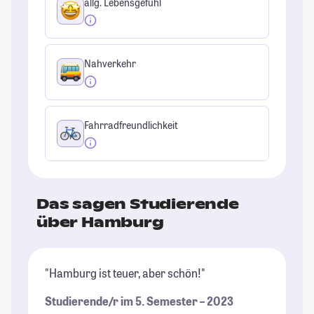
allg. Lebensgefühl
Nahverkehr
Fahrradfreundlichkeit
Das sagen Studierende
über Hamburg
"Hamburg ist teuer, aber schön!"
"T
(i
Studierende/r im 5. Semester – 2023
wu