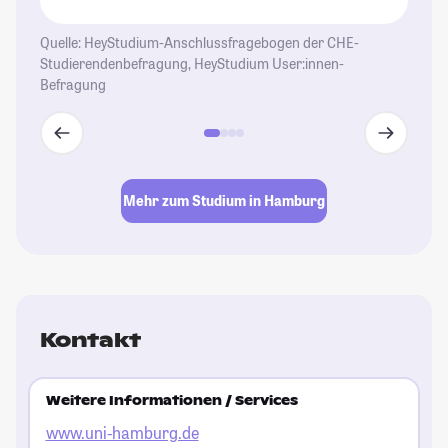
Au
un
Quelle: HeyStudium-Anschlussfragebogen der CHE-
se
Studierendenbefragung, HeyStudium User:innen-
Befragung
de
St
Mehr zum Studium in Hamburg
Kontakt
Weitere Informationen / Services
www.uni-hamburg.de