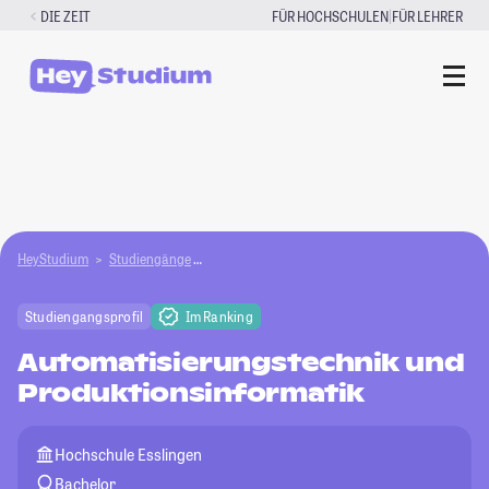
Zum
|
DIE ZEIT
FÜR HOCHSCHULEN
FÜR LEHRER
Inhalt
springen
HeyStudium
Studiengänge
Automatisierungstechnik und Produktionsinfo
Studiengangsprofil
Im Ranking
Automatisierungstechnik und
Produktionsinformatik
Hochschule Esslingen
Bachelor