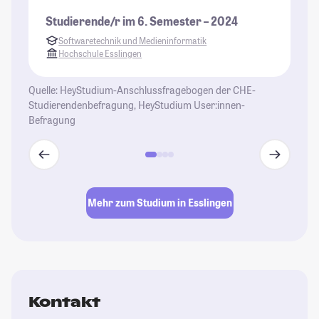
fü
Studierende/r im 6. Semester – 2024
Kn
Softwaretechnik und Medieninformatik
St
Hochschule Esslingen
Quelle: HeyStudium-Anschlussfragebogen der CHE-
Studierendenbefragung, HeyStudium User:innen-
Befragung
Mehr zum Studium in Esslingen
Kontakt