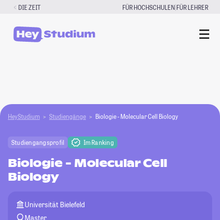
Zum
|
DIE ZEIT
FÜR HOCHSCHULEN
FÜR LEHRER
Inhalt
springen
HeyStudium
Studiengänge
Biologie - Molecular Cell Biology
Studiengangsprofil
Im Ranking
Biologie - Molecular Cell
Biology
Universität Bielefeld
Master