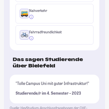
Nahverkehr
Fahrradfreundlichkeit
Das sagen Studierende
über Bielefeld
"Tolle Campus Uni mit guter Infrastruktur!"
"D
St
Studierende/r im 4. Semester – 2023
St
Quelle: HeyStudium-Anschlussfragebogen der CHE-