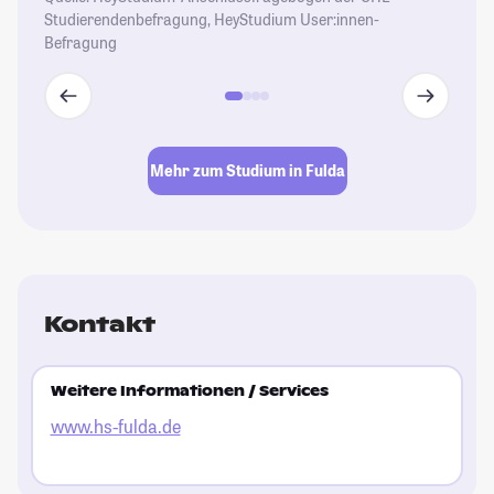
Studierendenbefragung, HeyStudium User:innen-
St
Befragung
Mehr zum Studium in Fulda
Kontakt
Weitere Informationen / Services
www.hs-fulda.de