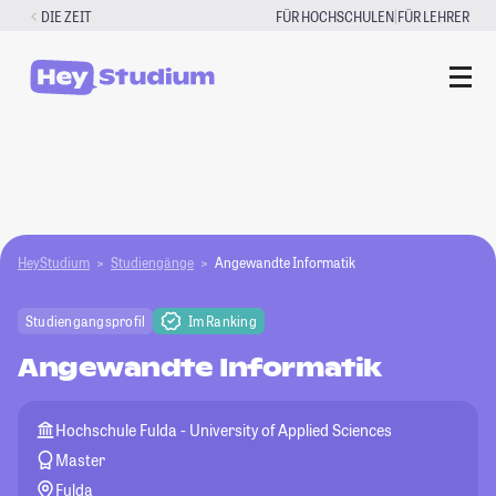
Zum
|
DIE ZEIT
FÜR HOCHSCHULEN
FÜR LEHRER
Inhalt
springen
HeyStudium
Studiengänge
Angewandte Informatik
Studiengangsprofil
Im Ranking
Angewandte Informatik
Hochschule Fulda - University of Applied Sciences
Master
Fulda