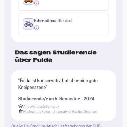
Fahrradfreundlichkeit
Das sagen Studierende
über Fulda
"Fulda ist konservativ, hat aber eine gute
"F
Kneipenszene"
Al
Re
Studierende/r im 5. Semester – 2024
St
Angewandte Informatik
un
Hochschule Fulda - University of Applied Sciences
St
Zu
Quelle: HeyStudium-Anschlussfragebogen der CHE-