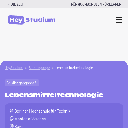
Zum
|
DIE ZEIT
FÜR HOCHSCHULEN
FÜR LEHRER
Inhalt
springen
HeyStudium
Studiengänge
Lebensmitteltechnologie
Studiengangsprofil
Lebensmitteltechnologie
Berliner Hochschule für Technik
Master of Science
Berlin