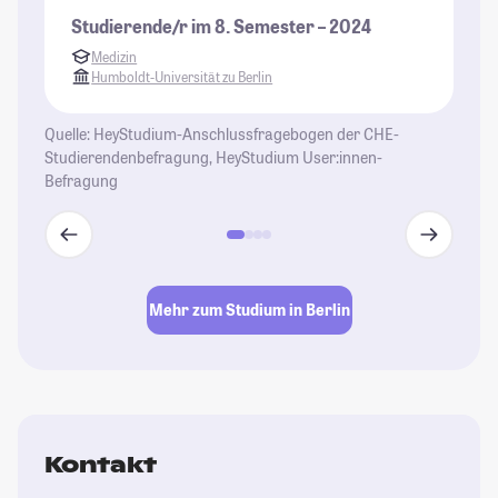
di
Studierende/r im 8. Semester – 2024
wi
Medizin
be
Humboldt-Universität zu Berlin
ga
al
Quelle: HeyStudium-Anschlussfragebogen der CHE-
Un
Studierendenbefragung, HeyStudium User:innen-
St
Befragung
se
En
Gl
Le
Mehr zum Studium in Berlin
St
Kontakt