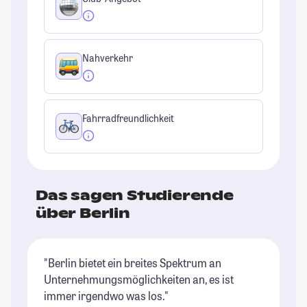
Nahverkehr
Fahrradfreundlichkeit
Das sagen Studierende
über Berlin
"Berlin bietet ein breites Spektrum an
"B
Unternehmungsmöglichkeiten an, es ist
ri
immer irgendwo was los."
Un