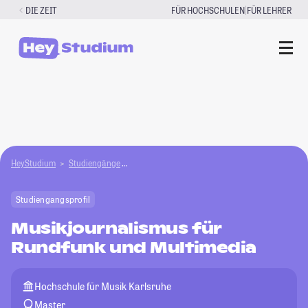
Zum
|
DIE ZEIT
FÜR HOCHSCHULEN
FÜR LEHRER
Inhalt
springen
HeyStudium
Studiengänge
Musikjournalismus für Rundfunk und Multimed
Studiengangsprofil
Musikjournalismus für
Rundfunk und Multimedia
Hochschule für Musik Karlsruhe
Master