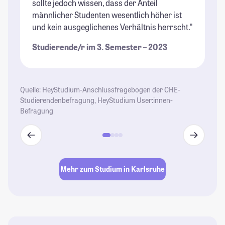
sollte jedoch wissen, dass der Anteil
er
männlicher Studenten wesentlich höher ist
Vi
und kein ausgeglichenes Verhältnis herrscht."
Ka
Studierende/r im 3. Semester – 2023
St
Quelle: HeyStudium-Anschlussfragebogen der CHE-
Studierendenbefragung, HeyStudium User:innen-
Befragung
Mehr zum Studium in Karlsruhe