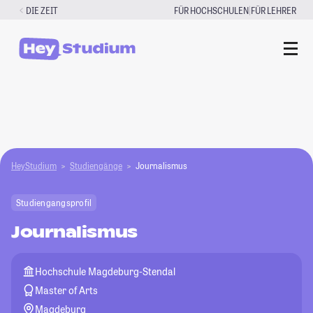
Zum
|
DIE ZEIT
FÜR HOCHSCHULEN
FÜR LEHRER
Inhalt
springen
HeyStudium
Studiengänge
Journalismus
Studiengangsprofil
Journalismus
Hochschule Magdeburg-Stendal
Master of Arts
Magdeburg