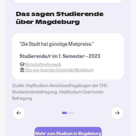
Das sagen Studierende
über Magdeburg
"Die Stadt hat günstige Mietpreise."
"M
St
Studierende/r im 1. Semester – 2023
vi
Wirtschaftsinformatik
ab
Otto-von-Guericke-Universität Magdeburg
So
ei
Quelle: HeyStudium-Anschlussfragebogen der CHE-
Ca
Studierendenbefragung, HeyStudium User:innen-
So
Befragung
St
Mehr zum Studium in Magdeburg