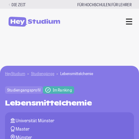
Zum
|
DIE ZEIT
FÜR HOCHSCHULEN
FÜR LEHRER
Inhalt
springen
HeyStudium
Studiengänge
Lebensmittelchemie
Studiengangsprofil
Im Ranking
Lebensmittelchemie
Universität Münster
Master
Münster