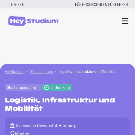
Zum
|
DIE ZEIT
FÜR HOCHSCHULEN
FÜR LEHRER
Inhalt
springen
HeyStudium
Studiengänge
Logistik, Infrastruktur und Mobilität
Studiengangsprofil
Im Ranking
Logistik, Infrastruktur und
Mobilität
Technische Universität Hamburg
Master