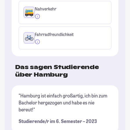
Nahverkehr
Fahrradfreundlichkeit
Das sagen Studierende
über Hamburg
"Hamburg ist einfach großartig, ich bin zum
"T
Bachelor hergezogen und habe es nie
(i
bereut!"
wu
Au
Studierende/r im 6. Semester – 2023
un