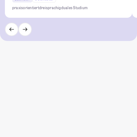
praxisorientiert
dreisprachig
duales Studium