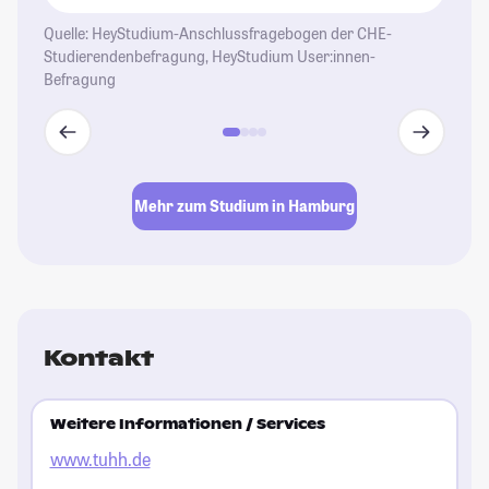
se
de
Quelle: HeyStudium-Anschlussfragebogen der CHE-
Studierendenbefragung, HeyStudium User:innen-
St
Befragung
Mehr zum Studium in Hamburg
Kontakt
Weitere Informationen / Services
www.tuhh.de