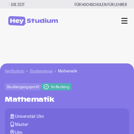
Zum
|
DIE ZEIT
FÜR HOCHSCHULEN
FÜR LEHRER
Inhalt
springen
HeyStudium
Studiengänge
Mathematik
Studiengangsprofil
Im Ranking
Mathematik
Universität Ulm
Master
Ulm