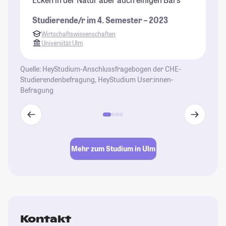
na
Studierende/r im 4. Semester – 2023
St
Wirtschaftswissenschaften
Universität Ulm
Quelle: HeyStudium-Anschlussfragebogen der CHE-
Studierendenbefragung, HeyStudium User:innen-
Befragung
Mehr zum Studium in Ulm
Kontakt