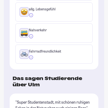
allg. Lebensgefühl
Nahverkehr
Fahrradfreundlichkeit
Das sagen Studierende
über Ulm
"Super Studentenstadt, mit schönen ruhigen
"U
Ecken in der Natur aber auch einigen Bars"
gi