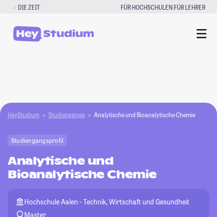
Zum
|
DIE ZEIT
FÜR HOCHSCHULEN
FÜR LEHRER
Inhalt
springen
HeyStudium
Studiengänge
Analytische und Bioanalytische Chemie
Studiengangsprofil
Analytische und
Bioanalytische Chemie
Hochschule Aalen - Technik, Wirtschaft und Gesundheit
Master