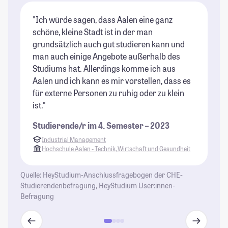
"Ich würde sagen, dass Aalen eine ganz
"I
schöne, kleine Stadt ist in der man
gu
grundsätzlich auch gut studieren kann und
Ab
man auch einige Angebote außerhalb des
ne
Studiums hat. Allerdings komme ich aus
St
Aalen und ich kann es mir vorstellen, dass es
für externe Personen zu ruhig oder zu klein
ist."
Studierende/r im 4. Semester – 2023
Industrial Management
Hochschule Aalen - Technik, Wirtschaft und Gesundheit
Quelle: HeyStudium-Anschlussfragebogen der CHE-
Studierendenbefragung, HeyStudium User:innen-
Befragung