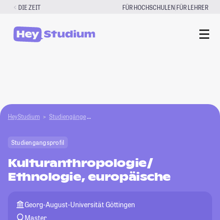
Zum
|
DIE ZEIT
FÜR HOCHSCHULEN
FÜR LEHRER
Inhalt
springen
HeyStudium
Studiengänge
Kulturanthropologie/Ethnologie, europäische
Studiengangsprofil
Kulturanthropologie/
Ethnologie, europäische
Georg-August-Universität Göttingen
Master