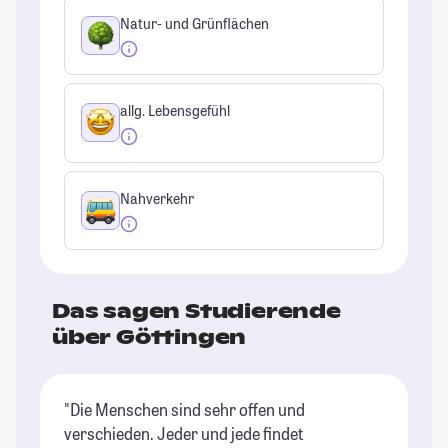
Natur- und Grünflächen
allg. Lebensgefühl
Nahverkehr
Das sagen Studierende
über Göttingen
"Die Menschen sind sehr offen und
"D
verschieden. Jeder und jede findet
st