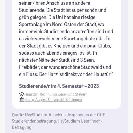
seinen/ihren Anschluss an andere
im
Studierende. Die Stadt ist super schön und
Un
grün gelegen. Die Uni hat eine riesige
St
Sportanlage im Nord-Osten der Stadt, wo
immer viele Studierende anzutreffen sind und
es viele verschiedene Sportangebote gibt. In
der Stadt gibt es Kneipen und ein paar Clubs,
sodass auch abends einiges los ist. In
nächster Nähe der Stadt sind 3 Seen,
Freibäder, der wunderschöne Stadtwald und
ein Fluss. Der Harz ist direkt vor der Haustür."
Studierende/r im 4. Semester – 2023
Finanzen, Rechnungswesen und Steuern
Georg-August-Universität Göttingen
Quelle: HeyStudium-Anschlussfragebogen der CHE-
Studierendenbefragung, HeyStudium User:innen-
Befragung