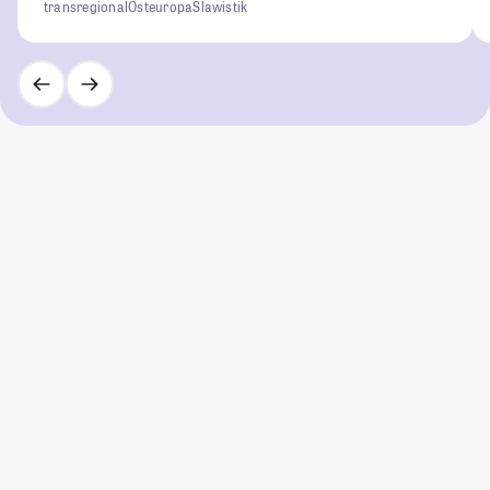
transregional
Osteuropa
Slawistik