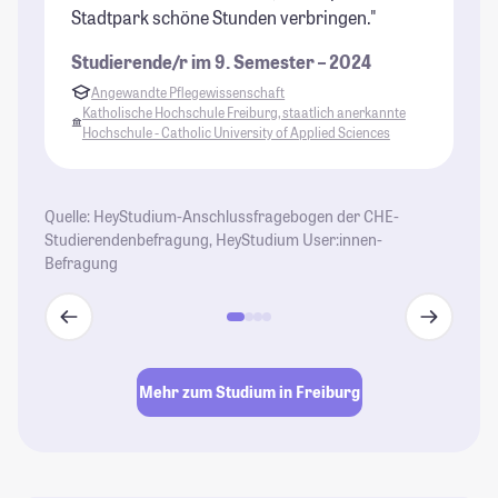
Stadtpark schöne Stunden verbringen."
be
Studierende/r im 9. Semester – 2024
St
Angewandte Pflegewissenschaft
Katholische Hochschule Freiburg, staatlich anerkannte
K
Hochschule - Catholic University of Applied Sciences
H
Quelle: HeyStudium-Anschlussfragebogen der CHE-
Studierendenbefragung, HeyStudium User:innen-
Befragung
Mehr zum Studium in Freiburg