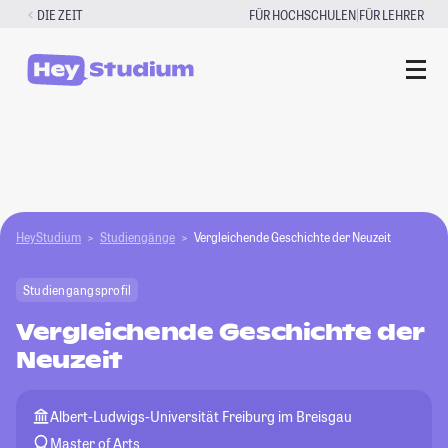
Zum
|
DIE ZEIT
FÜR HOCHSCHULEN
FÜR LEHRER
Inhalt
springen
HeyStudium
Studiengänge
Vergleichende Geschichte der Neuzeit
Studiengangsprofil
Vergleichende Geschichte der
Neuzeit
Albert-Ludwigs-Universität Freiburg im Breisgau
Master of Arts