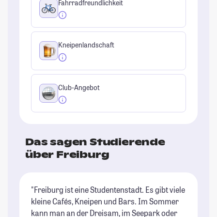
Fahrradfreundlichkeit
Kneipenlandschaft
Club-Angebot
Das sagen Studierende
über Freiburg
"Freiburg ist eine Studentenstadt. Es gibt viele
"F
kleine Cafés, Kneipen und Bars. Im Sommer
Ou
kann man an der Dreisam, im Seepark oder
Or