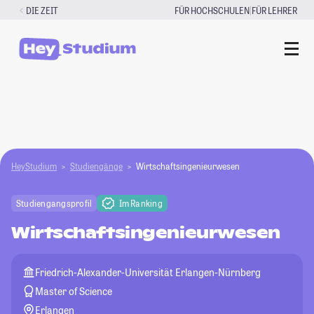
Zum
|
DIE ZEIT
FÜR HOCHSCHULEN
FÜR LEHRER
Inhalt
springen
HeyStudium
Studiengänge
Wirtschaftsingenieurwesen
Studiengangsprofil
Im Ranking
Wirtschaftsingenieurwesen
Friedrich-Alexander-Universität Erlangen-Nürnberg
Master of Science
Erlangen