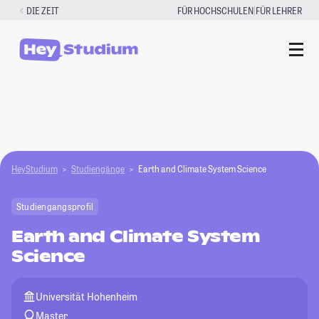
Zum
|
DIE ZEIT
FÜR HOCHSCHULEN
FÜR LEHRER
Inhalt
springen
HeyStudium
Studiengänge
Earth and Climate System Science
Studiengangsprofil
Earth and Climate System
Science
Universität Hohenheim
Master