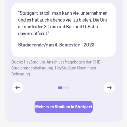
"Stuttgart ist toll, man kann viel unternehmen
"E
und es hat auch abends viel zu bieten. Die Uni
zu
ist nur leider 20 min mit Bus und U-Bahn
um
davon entfernt."
Bä
Studierende/r im 4. Semester – 2023
St
Quelle: HeyStudium-Anschlussfragebogen der CHE-
Studierendenbefragung, HeyStudium User:innen-
Befragung
Mehr zum Studium in Stuttgart