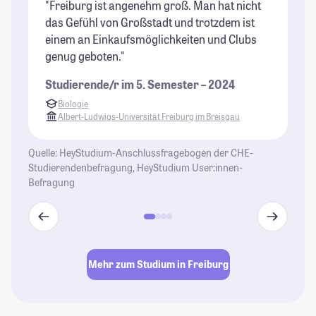
"Freiburg ist angenehm groß. Man hat nicht
"F
das Gefühl von Großstadt und trotzdem ist
Ma
einem an Einkaufsmöglichkeiten und Clubs
au
genug geboten."
od
Studierende/r im 5. Semester – 2024
St
Biologie
Albert-Ludwigs-Universität Freiburg im Breisgau
Quelle: HeyStudium-Anschlussfragebogen der CHE-
Studierendenbefragung, HeyStudium User:innen-
Befragung
Mehr zum Studium in Freiburg