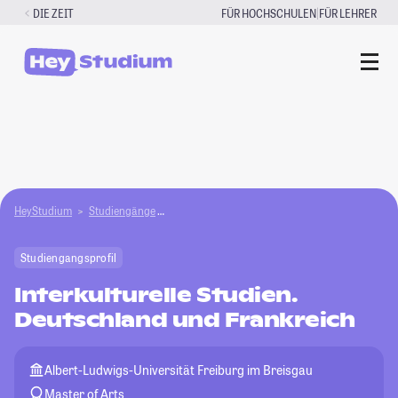
Zum
|
DIE ZEIT
FÜR HOCHSCHULEN
FÜR LEHRER
Inhalt
springen
HeyStudium
Studiengänge
Interkulturelle Studien. Deutschland und Frankr
Studiengangsprofil
Interkulturelle Studien.
Deutschland und Frankreich
Albert-Ludwigs-Universität Freiburg im Breisgau
Master of Arts