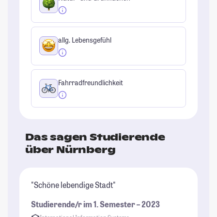
allg. Lebensgefühl
Fahrradfreundlichkeit
Das sagen Studierende
über Nürnberg
"Schöne lebendige Stadt"
"N
Di
Studierende/r im 1. Semester – 2023
we