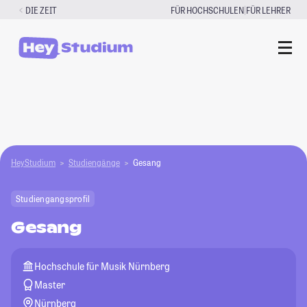
Zum
|
DIE ZEIT
FÜR HOCHSCHULEN
FÜR LEHRER
Inhalt
springen
HeyStudium
Studiengänge
Gesang
Studiengangsprofil
Gesang
Hochschule für Musik Nürnberg
Master
Nürnberg