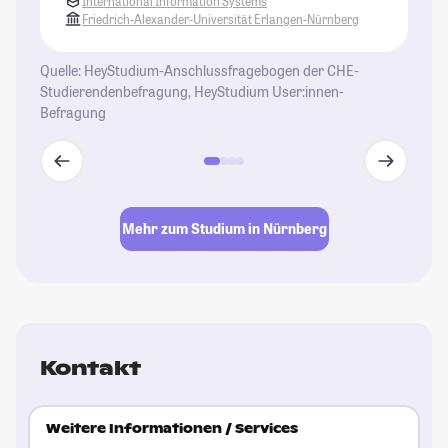
International Information Systems
ei
Friedrich-Alexander-Universität Erlangen-Nürnberg
ni
St
Quelle: HeyStudium-Anschlussfragebogen der CHE-
Studierendenbefragung, HeyStudium User:innen-
Befragung
Mehr zum Studium in Nürnberg
Kontakt
Weitere Informationen / Services