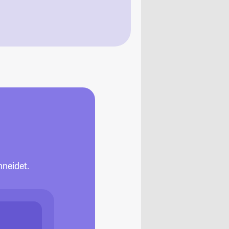
neidet.