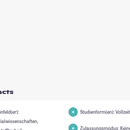
acts
nfeld(er):
Studienform(en): Vollze
ialwissenschaften,
Zulassungsmodus: Kein