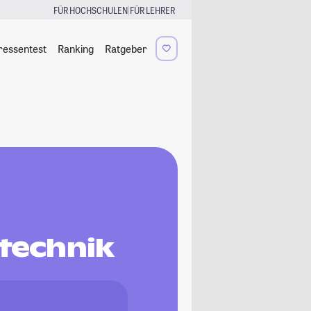
|
FÜR HOCHSCHULEN
FÜR LEHRER
ressentest
Ranking
Ratgeber
ftechnik