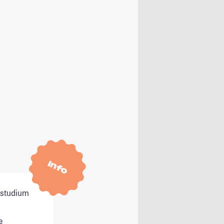
Info
itstudium
e