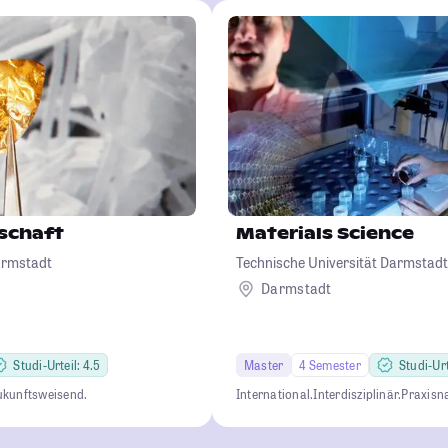
schaft
Materials Science
armstadt
Technische Universität Darmstadt
Darmstadt
Studi-Urteil: 4.5
Master
4 Semester
Studi-Urt
ukunftsweisend.
International.
Interdisziplinär.
Praxisn