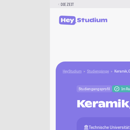
Zum
DIE ZEIT
Inhalt
springen
HeyStudium
Studiengänge
Keramik, 
Studiengangsprofil
Im R
Keramik
Technische Universitä