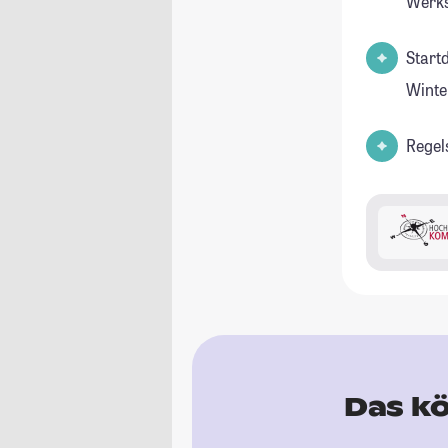
Werks
Start
Winte
Regel
Das kö