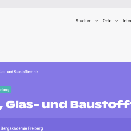
Studium
Orte
Inte
Glas- und Baustofftechnik
anking
, Glas- und Baustof
t Bergakademie Freiberg