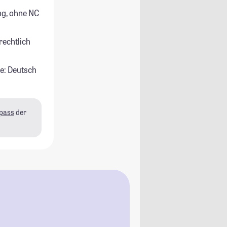
g, ohne NC
rechtlich
e: Deutsch
pass
der