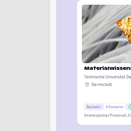
Materialwissen
Technische Universität D
Darmstadt
Bachelor
6 Semester
Interdisziplinär.
Praxisnah.
Z