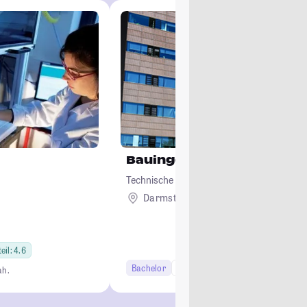
Bauingenieurwesen und 
Technische Universität Darmstadt
Darmstadt
eil: 4.6
Bachelor
6 Semester
Studi-Urteil: 3.9
ah.