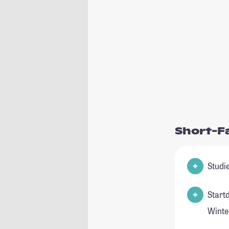
Short-F
Start
Winte