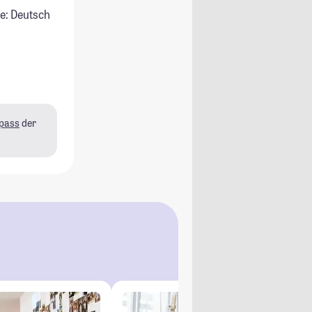
e: Deutsch
pass
der