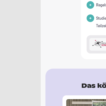
Regel
Studi
Teilz
Das kö