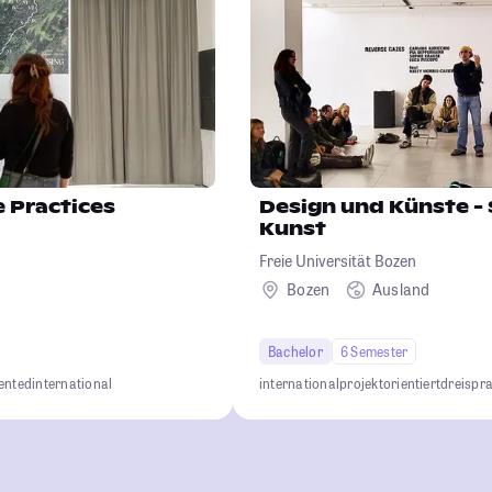
e Practices
Design und Künste -
Kunst
Freie Universität Bozen
Bozen
Ausland
Bachelor
6 Semester
iented
international
international
projektorientiert
dreispr