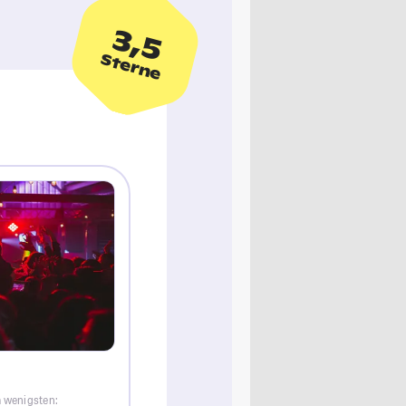
3,5
Sterne
m wenigsten: