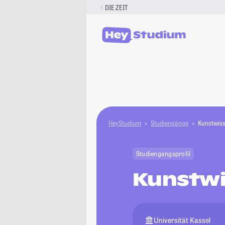
Zum
DIE ZEIT
Inhalt
springen
HeyStudium
Studiengänge
Kunstwiss
Studiengangsprofil
Kunstwi
Universität Kassel