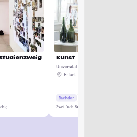
 Studienzweig
Kunst
Universität Erfurt
Erfurt
Bachelor
6 Semester
Lehramt
achig
Zwei-Fach-Bachelor
Studium ohne NC
Lehramt