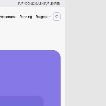
|
FÜR HOCHSCHULEN
FÜR LEHRER
ressentest
Ranking
Ratgeber