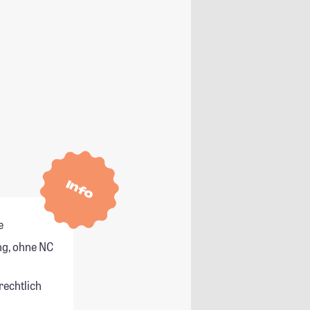
Info
e
g, ohne NC
rechtlich