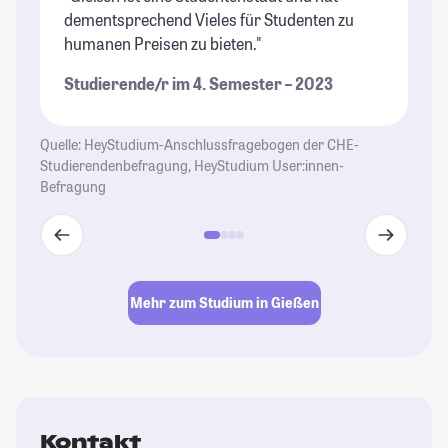
dementsprechend Vieles für Studenten zu
Pr
humanen Preisen zu bieten."
Un
Kl
Studierende/r im 4. Semester – 2023
We
Gi
at
Quelle: HeyStudium-Anschlussfragebogen der CHE-
Studierendenbefragung, HeyStudium User:innen-
St
Befragung
Mehr zum Studium in Gießen
Kontakt