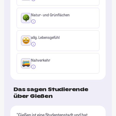
Natur- und Grünflächen
allg. Lebensgefühl
Nahverkehr
Das sagen Studierende
über Gießen
"Gießen ist eine Studentenstadt und hat
"G