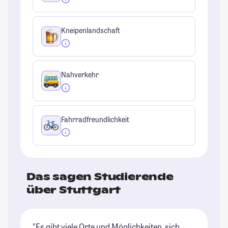
Kneipenlandschaft
Nahverkehr
Fahrradfreundlichkeit
Das sagen Studierende
über Stuttgart
"Es gibt viele Orte und Möglichkeiten, sich
"U