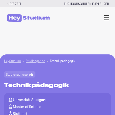
Zum
|
DIE ZEIT
FÜR HOCHSCHULEN
FÜR LEHRER
Inhalt
springen
HeyStudium
Studiengänge
Technikpädagogik
Studiengangsprofil
Technikpädagogik
Universität Stuttgart
Master of Science
Stuttgart