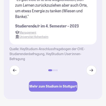
zum Lernen zurückzuziehen aber auch Orte,
Ei
um etwas Energie zu tanken (Wiesen und
so
Bänke)."
St
Studierende/r im 4. Semester – 2023
Management
Universität Hohenheim
Quelle: HeyStudium-Anschlussfragebogen der CHE-
Studierendenbefragung, HeyStudium User:innen-
Befragung
Mehr zum Studium in Stuttgart