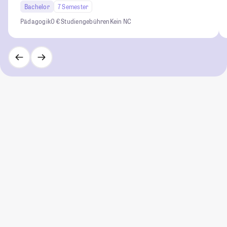
Bachelor
7 Semester
Pädagogik
0 € Studiengebühren
Kein NC