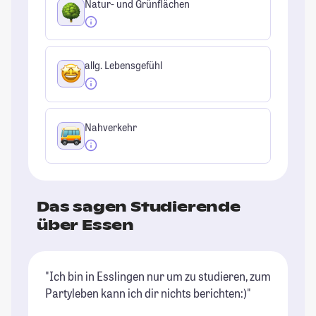
Natur- und Grünflächen
allg. Lebensgefühl
Nahverkehr
Das sagen Studierende
über Essen
"Ich bin in Esslingen nur um zu studieren, zum
"N
Partyleben kann ich dir nichts berichten:)"
ve