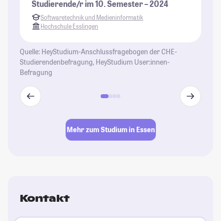
Studierende/r im 10. Semester – 2024
St
Softwaretechnik und Medieninformatik
Hochschule Esslingen
Quelle: HeyStudium-Anschlussfragebogen der CHE-
Studierendenbefragung, HeyStudium User:innen-
Befragung
Mehr zum Studium in Essen
Kontakt