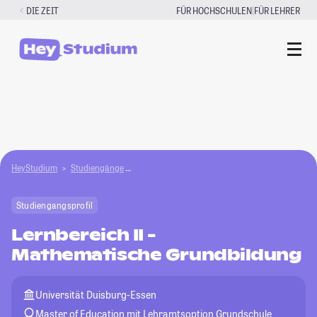
Zum
|
DIE ZEIT
FÜR HOCHSCHULEN
FÜR LEHRER
Inhalt
springen
HeyStudium
Studiengänge
Lernbereich II - Mathematische Grundbildung
Studiengangsprofil
Lernbereich II -
Mathematische Grundbildung
Universität Duisburg-Essen
Master of Education mit Lehramtsoption Grundschule