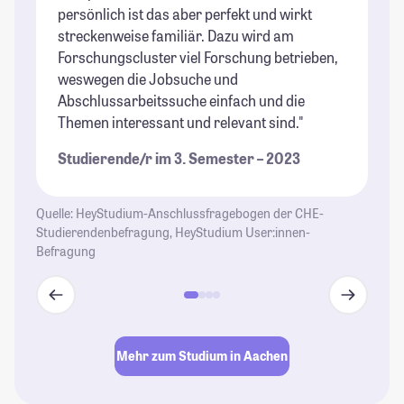
persönlich ist das aber perfekt und wirkt
un
streckenweise familiär. Dazu wird am
ih
Forschungscluster viel Forschung betrieben,
fo
weswegen die Jobsuche und
Ve
Abschlussarbeitssuche einfach und die
St
Themen interessant und relevant sind."
Studierende/r im 3. Semester – 2023
Quelle: HeyStudium-Anschlussfragebogen der CHE-
Studierendenbefragung, HeyStudium User:innen-
Befragung
Mehr zum Studium in Aachen