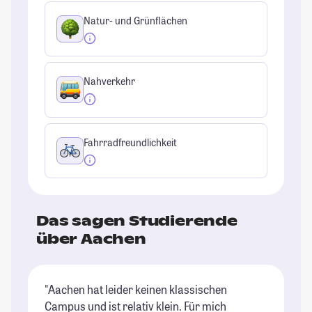
Natur- und Grünflächen
Nahverkehr
Fahrradfreundlichkeit
Das sagen Studierende
über Aachen
"Aachen hat leider keinen klassischen
"A
Campus und ist relativ klein. Für mich
ab