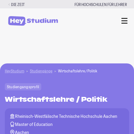
Zum
|
DIE ZEIT
FÜR HOCHSCHULEN
FÜR LEHRER
Inhalt
springen
HeyStudium
Studiengänge
Wirtschaftslehre / Politik
Studiengangsprofil
Wirtschaftslehre / Politik
Rheinisch-Westfälische Technische Hochschule Aachen
Master of Education
Aachen