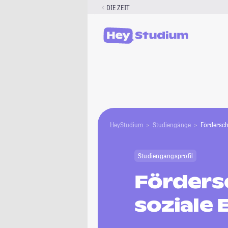
Zum
DIE ZEIT
Inhalt
springen
HeyStudium
Studiengänge
Fördersch
Studiengangsprofil
Förders
soziale