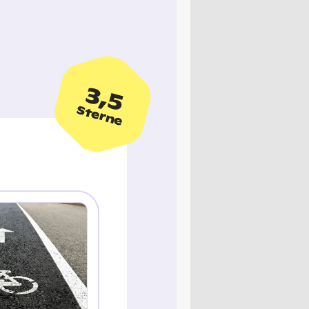
3,5
Sterne