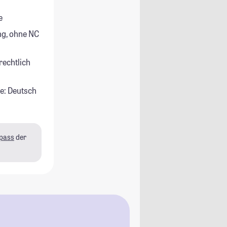
e
g, ohne NC
rechtlich
e: Deutsch
pass
der