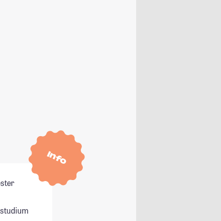
Info
ester
itstudium