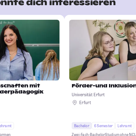
nnte dich interessieren
schaften mit
Förder-und Inklusi
örderpädagogik
Universität Erfurt
Erfurt
ehramt
Bachelor
6 Semester
Lehramt
formen
Zwei-Fach-Bachelor
Studium ohne NC