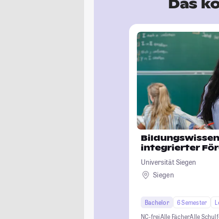
Das kö
Bildungswissen
integrierter F
Universität Siegen
Siegen
Bachelor
6 Semester
L
NC-frei
Alle Fächer
Alle Schul