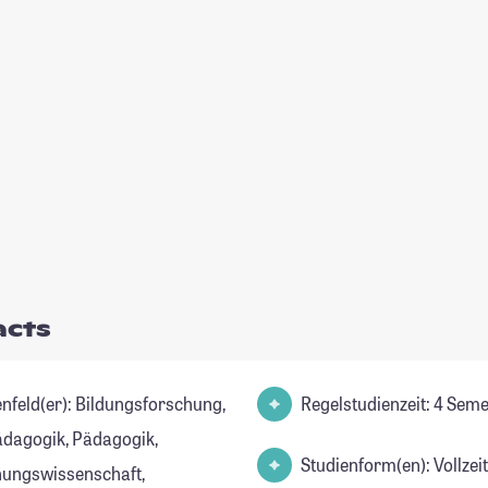
acts
r): Bildungsforschung,
Regelstudienzeit: 4 Sem
ädagogik, Pädagogik,
Studienform(en): Vollze
hungswissenschaft,