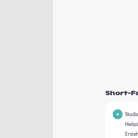
Short-F
Studienfeld(e
Heilp
Erzie