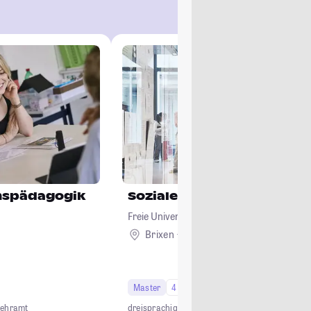
onspädagogik
Soziale Arbeit und Sozialp
Freie Universität Bozen
Brixen + 1
Ausland
Master
4 Semester
Lehramt
dreisprachig
international
interdisziplinär