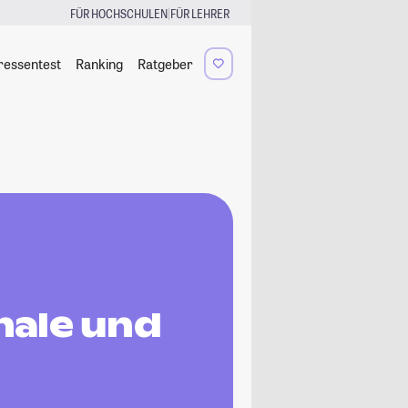
|
FÜR HOCHSCHULEN
FÜR LEHRER
ressentest
Ranking
Ratgeber
nale und