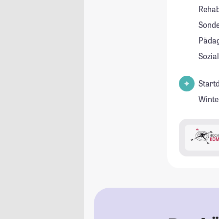
Rehab
Sonde
Pädag
Sozia
Start
Winte