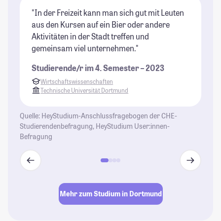
"In der Freizeit kann man sich gut mit Leuten
"D
aus den Kursen auf ein Bier oder andere
un
Aktivitäten in der Stadt treffen und
St
gemeinsam viel unternehmen."
Ca
is
Studierende/r im 4. Semester – 2023
te
Wirtschaftswissenschaften
zu
Technische Universität Dortmund
au
w
Quelle: HeyStudium-Anschlussfragebogen der CHE-
mö
Studierendenbefragung, HeyStudium User:innen-
Befragung
St
Mehr zum Studium in Dortmund