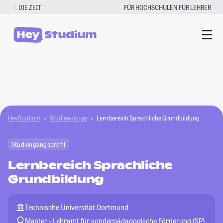
Zum
|
DIE ZEIT
FÜR HOCHSCHULEN
FÜR LEHRER
Inhalt
springen
HeyStudium
Studiengänge
Lernbereich Sprachliche Grundbildung
Studiengangsprofil
Lernbereich Sprachliche
Grundbildung
Technische Universität Dortmund
Master - Lehramt für sonderpädagogische Förderung (SP)