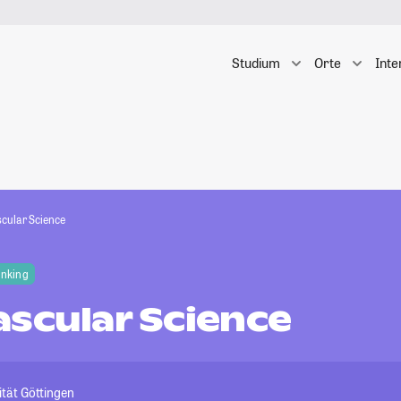
Studium
Orte
Inte
cular Science
anking
ascular Science
tät Göttingen