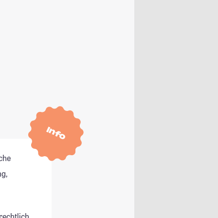
Info
che
g,
rechtlich