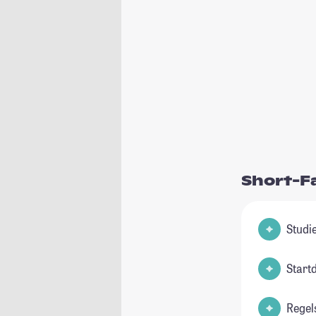
Short-F
Start
Regel