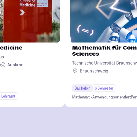
edicine
Mathematik für Com
Sciences
us
Technische Universität Braunsch
Ausland
Braunschweig
Bachelor
6 Semester
Lehramt
Mathematik
Anwendungsorientiert
Per