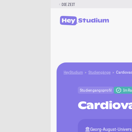
Zum
DIE ZEIT
Inhalt
springen
HeyStudium
Studiengänge
Cardiovas
Studiengangsprofil
Im R
Cardiov
Georg-August-Universi