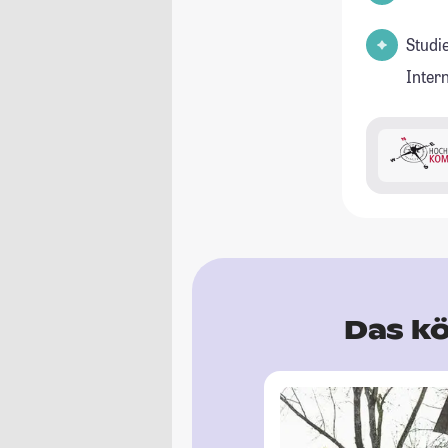
Studi
Inter
Das kö