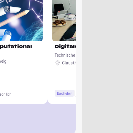
putational
Digitales Management
Technische Universität Clausthal
weig
Clausthal-Zellerfeld
Bachelor
6 Semester
sönlich