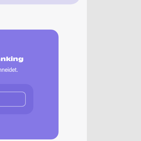
anking
neidet.