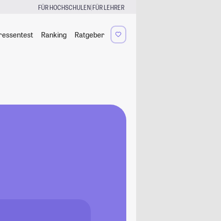
|
FÜR HOCHSCHULEN
FÜR LEHRER
ressentest
Ranking
Ratgeber