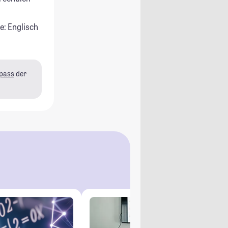
e: Englisch
pass
der