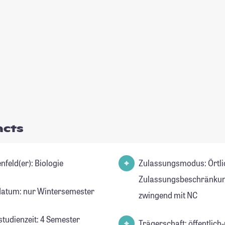
acts
Studienfeld(er): Biologie
Zulassungsmodus: Örtli
Zulassungsbeschränkun
datum: nur Wintersemester
zwingend mit NC
studienzeit: 4 Semester
Trägerschaft: öffentlich-