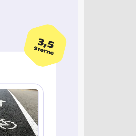
3,5
Sterne