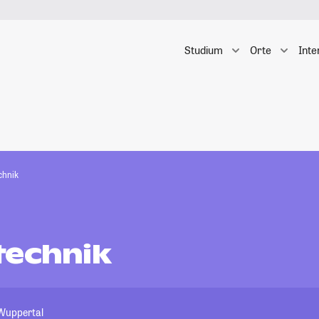
Studium
Orte
Inte
chnik
technik
 Wuppertal