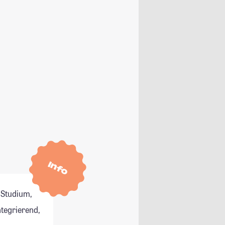
Info
 Studium,
ntegrierend,