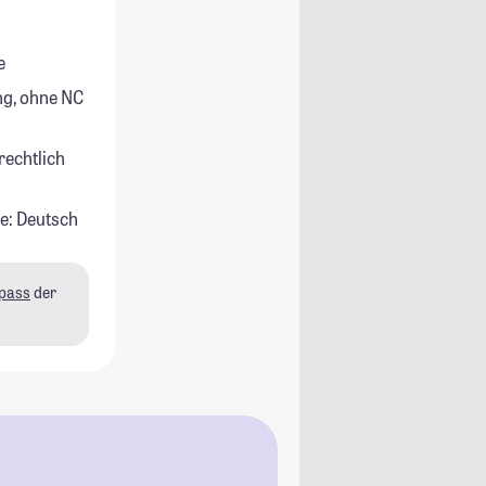
e
g, ohne NC
rechtlich
e: Deutsch
pass
der