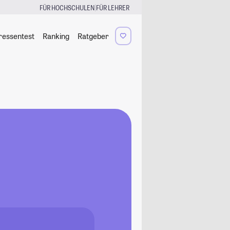
|
FÜR HOCHSCHULEN
FÜR LEHRER
ressentest
Ranking
Ratgeber