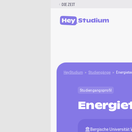
Zum
DIE ZEIT
Inhalt
springen
HeyStudium
Studiengänge
Energiete
Studiengangsprofil
Energie
Bergische Universität