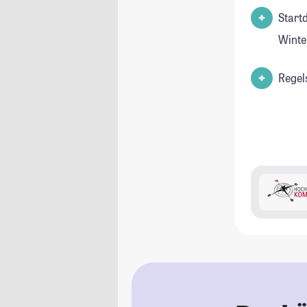
Start
Winte
Regel