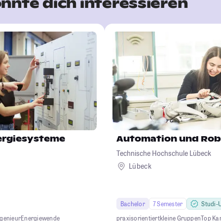
nnte dich interessieren
ergiesysteme
Automation und Rob
Technische Hochschule Lübeck
Lübeck
Bachelor
7 Semester
Studi-U
ngenieur
Energiewende
praxisorientiert
kleine Gruppen
Top Ka