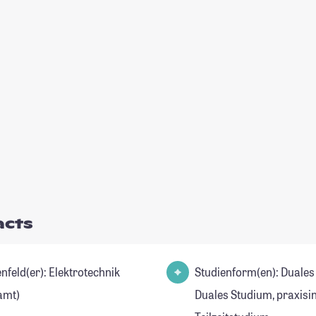
acts
(er): Elektrotechnik
Studienform(en): Duales
amt)
Duales Studium, praxisi