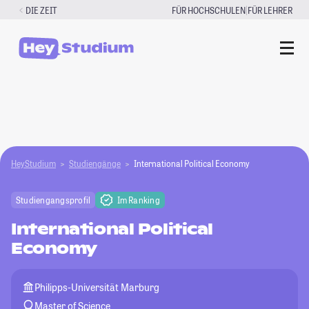
Zum
|
DIE ZEIT
FÜR HOCHSCHULEN
FÜR LEHRER
Inhalt
springen
HeyStudium
Studiengänge
International Political Economy
Studiengangsprofil
Im Ranking
International Political
Economy
Philipps-Universität Marburg
Master of Science