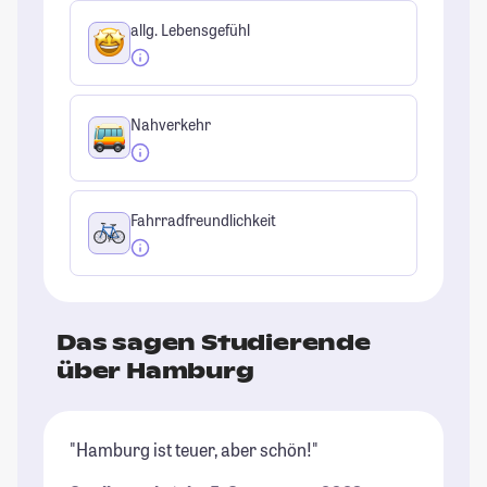
allg. Lebensgefühl
Nahverkehr
Fahrradfreundlichkeit
Das sagen Studierende
über Hamburg
"Hamburg ist teuer, aber schön!"
"T
(i