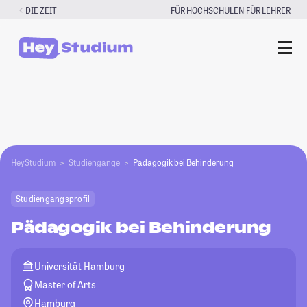
Zum
|
DIE ZEIT
FÜR HOCHSCHULEN
FÜR LEHRER
Inhalt
springen
HeyStudium
Studiengänge
Pädagogik bei Behinderung
Studiengangsprofil
Pädagogik bei Behinderung
Universität Hamburg
Master of Arts
Hamburg