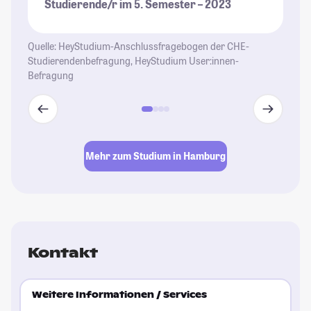
Studierende/r im 5. Semester – 2023
wu
Au
un
Quelle: HeyStudium-Anschlussfragebogen der CHE-
se
Studierendenbefragung, HeyStudium User:innen-
Befragung
de
St
Mehr zum Studium in Hamburg
Kontakt
Weitere Informationen / Services