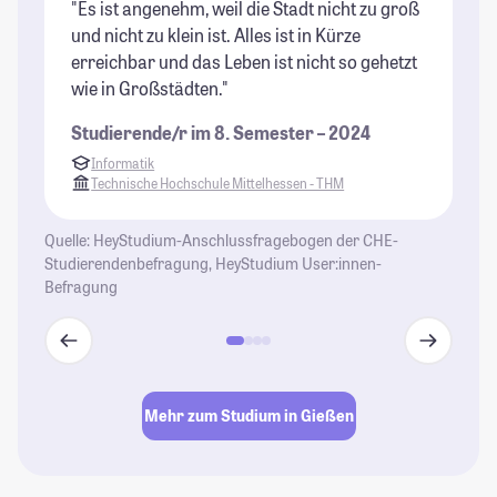
"Es ist angenehm, weil die Stadt nicht zu groß
"D
und nicht zu klein ist. Alles ist in Kürze
St
erreichbar und das Leben ist nicht so gehetzt
wie in Großstädten."
Studierende/r im 8. Semester – 2024
Informatik
Technische Hochschule Mittelhessen - THM
Quelle: HeyStudium-Anschlussfragebogen der CHE-
Studierendenbefragung, HeyStudium User:innen-
Befragung
Mehr zum Studium in Gießen