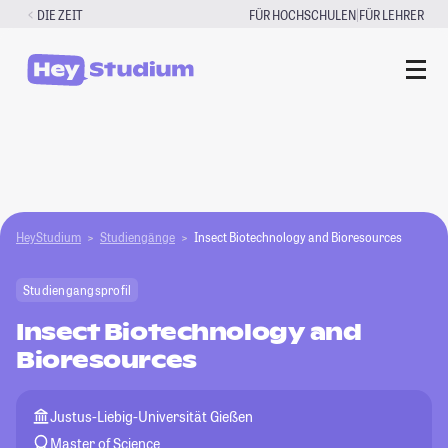
Zum
|
DIE ZEIT
FÜR HOCHSCHULEN
FÜR LEHRER
Inhalt
springen
HeyStudium
Studiengänge
Insect Biotechnology and Bioresources
Studiengangsprofil
Insect Biotechnology and
Bioresources
Justus-Liebig-Universität Gießen
Master of Science