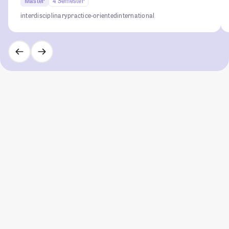
Master
4 Semester
interdisciplinary
practice-oriented
international