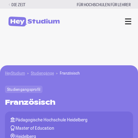
Zum
|
DIE ZEIT
FÜR HOCHSCHULEN
FÜR LEHRER
Inhalt
springen
HeyStudium
Studiengänge
Französisch
Studiengangsprofil
Französisch
Pädagogische Hochschule Heidelberg
Master of Education
Heidelberg