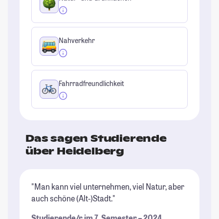
Nahverkehr
Fahrradfreundlichkeit
Das sagen Studierende
über Heidelberg
"Man kann viel unternehmen, viel Natur, aber
"H
auch schöne (Alt-)Stadt."
ab
ka
Studierende/r im 7. Semester – 2024