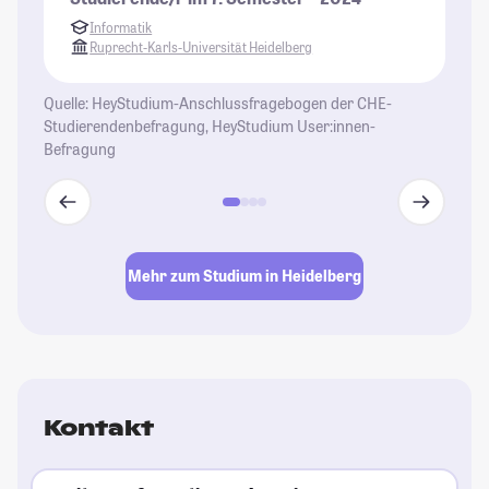
St
Informatik
Ruprecht-Karls-Universität Heidelberg
Quelle: HeyStudium-Anschlussfragebogen der CHE-
Studierendenbefragung, HeyStudium User:innen-
Befragung
Mehr zum Studium in Heidelberg
Kontakt