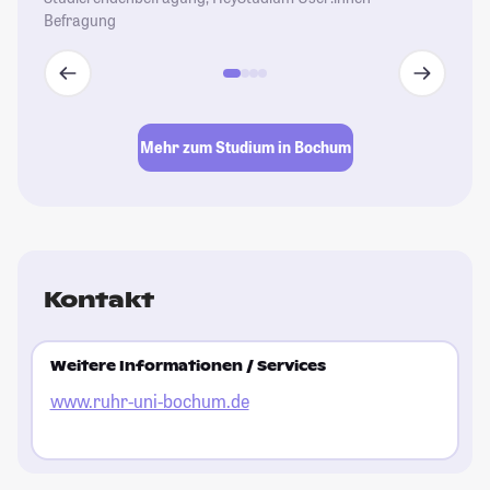
Ei
Befragung
Bo
Be
St
et
un
Mehr zum Studium in Bochum
St
Kontakt
Weitere Informationen / Services
www.ruhr-uni-bochum.de