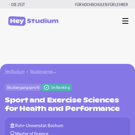
Zum
|
DIE ZEIT
FÜR HOCHSCHULEN
FÜR LEHRER
Inhalt
springen
HeyStudium
Studiengänge
Sport and Exercise Sciences for Health and Pe
Studiengangsprofil
Im Ranking
Sport and Exercise Sciences
for Health and Performance
Ruhr-Universität Bochum
Master of Science