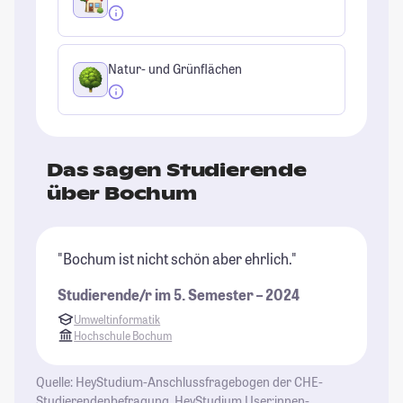
Natur- und Grünflächen
Das sagen Studierende
über Bochum
"Bochum ist nicht schön aber ehrlich."
"I
U
Studierende/r im 5. Semester – 2024
be
Umweltinformatik
we
Hochschule Bochum
si
di
Quelle: HeyStudium-Anschlussfragebogen der CHE-
bi
Studierendenbefragung, HeyStudium User:innen-