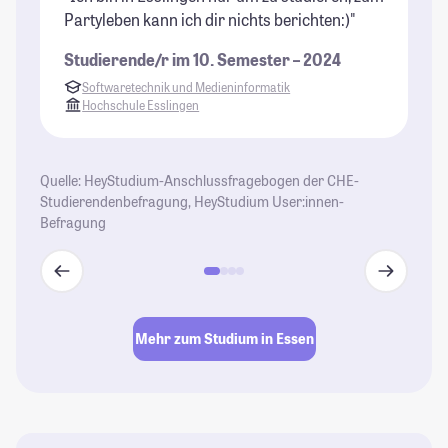
Partyleben kann ich dir nichts berichten:)"
ve
Studierende/r im 10. Semester – 2024
St
Softwaretechnik und Medieninformatik
Hochschule Esslingen
Quelle: HeyStudium-Anschlussfragebogen der CHE-
Studierendenbefragung, HeyStudium User:innen-
Befragung
Mehr zum Studium in Essen