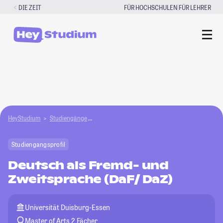
Zum
|
DIE ZEIT
FÜR HOCHSCHULEN
FÜR LEHRER
Inhalt
springen
HeyStudium
Studiengänge
Deutsch als Fremd- und Zweitsprache (DaF/DaZ
Studiengangsprofil
Deutsch als Fremd- und
Zweitsprache (DaF/ DaZ)
Universität Duisburg-Essen
Master of Arts 2 Fächer