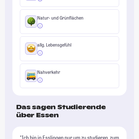
Natur- und Grünflächen
allg. Lebensgefühl
Nahverkehr
Das sagen Studierende
über Essen
"Ich bin in Esslingen nur um zu studieren, zum
"N