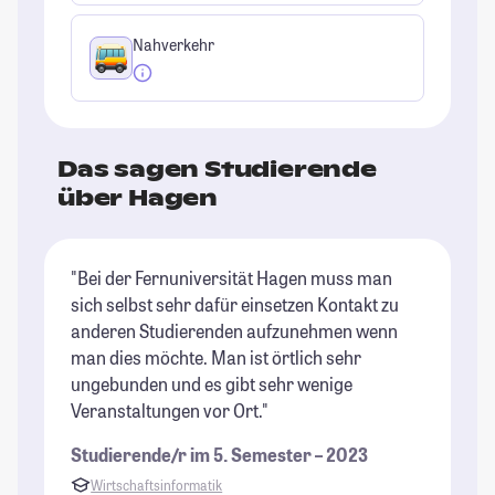
Nahverkehr
Das sagen Studierende
über Hagen
"Bei der Fernuniversität Hagen muss man
"M
sich selbst sehr dafür einsetzen Kontakt zu
Or
anderen Studierenden aufzunehmen wenn
(K
man dies möchte. Man ist örtlich sehr
de
ungebunden und es gibt sehr wenige
Vo
Veranstaltungen vor Ort."
St
Studierende/r im 5. Semester – 2023
Wirtschaftsinformatik