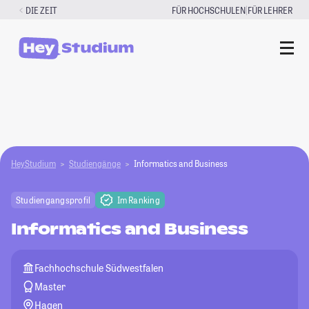
Zum
|
DIE ZEIT
FÜR HOCHSCHULEN
FÜR LEHRER
Inhalt
springen
HeyStudium
Studiengänge
Informatics and Business
Studiengangsprofil
Im Ranking
Informatics and Business
Fachhochschule Südwestfalen
Master
Hagen