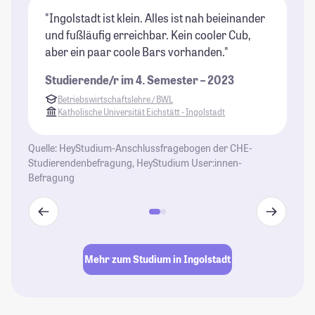
"Ingolstadt ist klein. Alles ist nah beieinander
"U
und fußläufig erreichbar. Kein cooler Cub,
gr
aber ein paar coole Bars vorhanden."
ne
Ko
Studierende/r im 4. Semester – 2023
um
Betriebswirtschaftslehre / BWL
je
Katholische Universität Eichstätt - Ingolstadt
St
Quelle: HeyStudium-Anschlussfragebogen der CHE-
Studierendenbefragung, HeyStudium User:innen-
Befragung
Mehr zum Studium in Ingolstadt