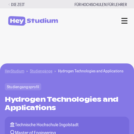
Zum
|
DIE ZEIT
FÜR HOCHSCHULEN
FÜR LEHRER
Inhalt
springen
HeyStudium
Studiengänge
Hydrogen Technologies and Applications
Studiengangsprofil
Hydrogen Technologies and
Applications
Technische Hochschule Ingolstadt
Master of Engineering