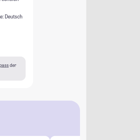
e: Deutsch
pass
der