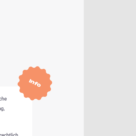
Info
che
g,
rechtlich