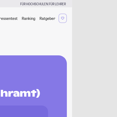
|
FÜR HOCHSCHULEN
FÜR LEHRER
ressentest
Ranking
Ratgeber
ehramt)