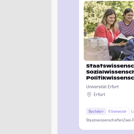
Staatswissensc
Sozialwissensch
Politikwissens
Soziologie)
Universität Erfurt
Erfurt
Bachelor
6 Semester
L
Staatswissenschaften
Zwei-