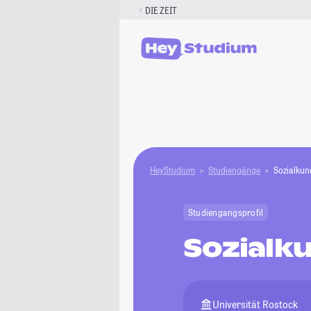
Zum
DIE ZEIT
Inhalt
springen
HeyStudium
Studiengänge
Sozialkun
Studiengangsprofil
Sozialk
Universität Rostock