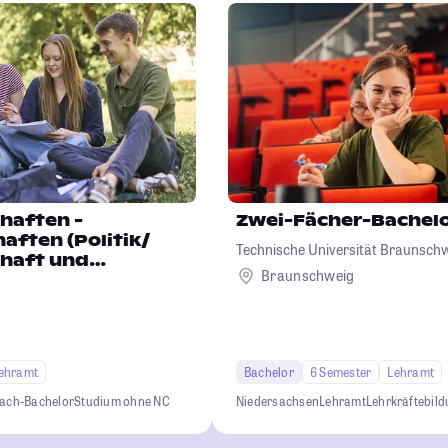
haften -
Zwei-Fächer-Bachel
aften (Politik/
Technische Universität Braunsch
chaft und
Braunschweig
ehramt
Bachelor
6 Semester
Lehramt
Fach-Bachelor
Studium ohne NC
Niedersachsen
Lehramt
Lehrkräftebil