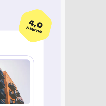
4,0
Sterne