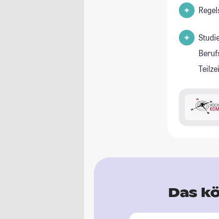
Regel
Studi
Beruf
Teilz
Das kö