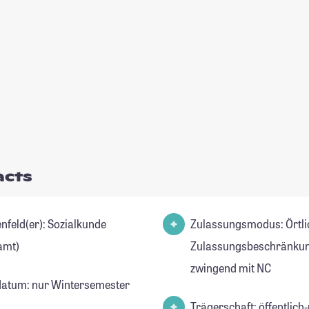
acts
d(er): Sozialkunde
Zulassungsmodus: Örtli
amt)
Zulassungsbeschränkun
zwingend mit NC
datum: nur Wintersemester
Trägerschaft: öffentlich-