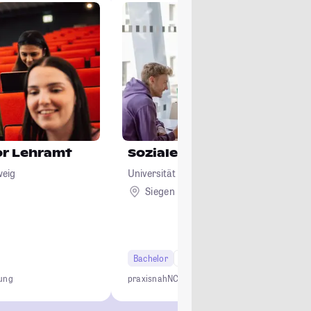
or Lehramt
Soziale Arbeit
weig
Universität Siegen
Siegen
Bachelor
6 Semester
Studi-Urteil: 3.6
dung
praxisnah
NC-frei
staatl. anerkannt