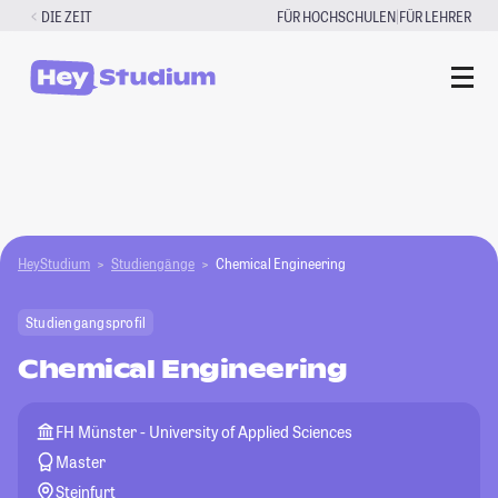
Zum
|
DIE ZEIT
FÜR HOCHSCHULEN
FÜR LEHRER
Inhalt
springen
HeyStudium
Studiengänge
Chemical Engineering
Studiengangsprofil
Chemical Engineering
FH Münster - University of Applied Sciences
Master
Steinfurt