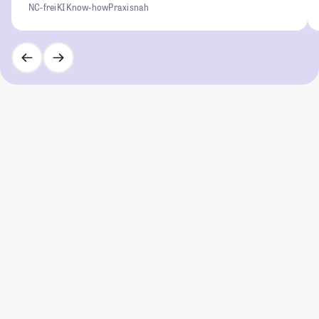
NC-frei
KI Know-how
Praxisnah