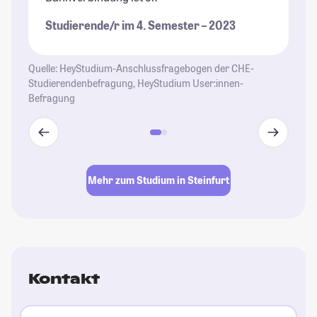
Bu
Studierende/r im 4. Semester – 2023
Ho
is
Mü
Quelle: HeyStudium-Anschlussfragebogen der CHE-
Ko
Studierendenbefragung, HeyStudium User:innen-
Befragung
Mü
fü
Fr
au
In
Mehr zum Studium in Steinfurt
St
Kontakt