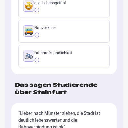
allg. Lebensgefühl
Nahverkehr
Fahrradfreundlichkeit
Das sagen Studierende
über Steinfurt
"Lieber nach Münster ziehen, die Stadt ist
"T
deutlich lebenswerter und die
al
Bahnverbindung ist ok"
In