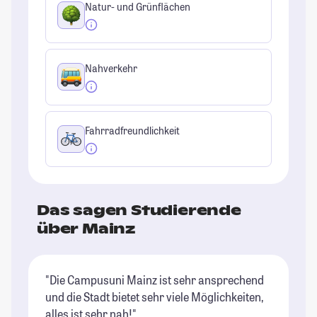
Natur- und Grünflächen
Nahverkehr
Fahrradfreundlichkeit
Das sagen Studierende
über Mainz
"Die Campusuni Mainz ist sehr ansprechend
"E
und die Stadt bietet sehr viele Möglichkeiten,
ma
alles ist sehr nah!"
de