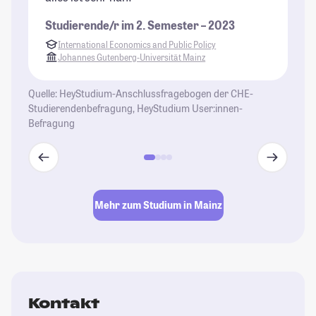
Studierende/r im 2. Semester – 2023
St
International Economics and Public Policy
Johannes Gutenberg-Universität Mainz
Quelle: HeyStudium-Anschlussfragebogen der CHE-
Studierendenbefragung, HeyStudium User:innen-
Befragung
Mehr zum Studium in Mainz
Kontakt