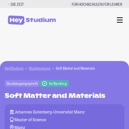
Zum
|
DIE ZEIT
FÜR HOCHSCHULEN
FÜR LEHRER
Inhalt
springen
HeyStudium
Studiengänge
Soft Matter and Materials
Studiengangsprofil
Im Ranking
Soft Matter and Materials
Johannes Gutenberg-Universität Mainz
Master of Science
Mainz