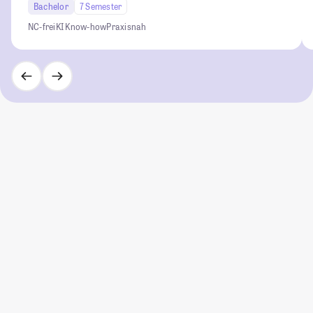
Bachelor
7 Semester
NC-frei
KI Know-how
Praxisnah