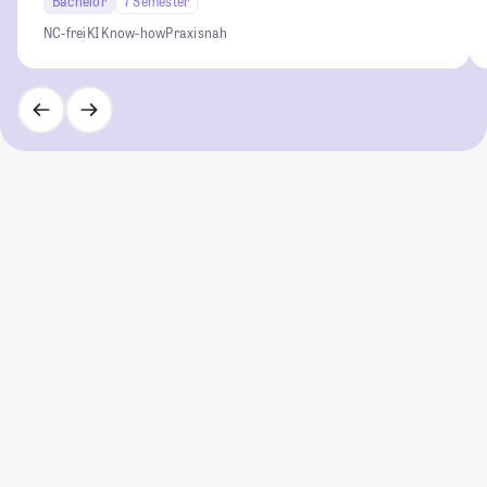
Bachelor
7 Semester
NC-frei
KI Know-how
Praxisnah