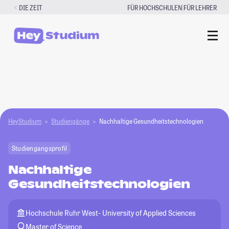
Zum
|
DIE ZEIT
FÜR HOCHSCHULEN
FÜR LEHRER
Inhalt
springen
HeyStudium
Studiengänge
Nachhaltige Gesundheitstechnologien
Studiengangsprofil
Nachhaltige
Gesundheitstechnologien
Hochschule Ruhr West- University of Applied Sciences
Master of Science