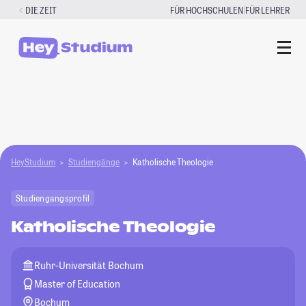
Zum
|
DIE ZEIT
FÜR HOCHSCHULEN
FÜR LEHRER
Inhalt
springen
HeyStudium
Studiengänge
Katholische Theologie
Studiengangsprofil
Katholische Theologie
Ruhr-Universität Bochum
Master of Education
Bochum