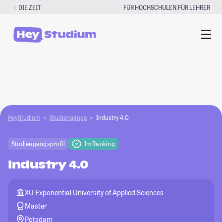
Zum
|
DIE ZEIT
FÜR HOCHSCHULEN
FÜR LEHRER
Inhalt
springen
HeyStudium
Studiengänge
Industry 4.0
Studiengangsprofil
Im Ranking
Industry 4.0
XU Exponential University of Applied Sciences
Master
Potsdam