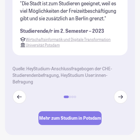
"Die Stadt ist zum Studieren geeignet, weil es
"P
viel Möglichkeiten der Freizeitbeschäftigung
pu
gibt und sie zusätzlich an Berlin grenzt."
du
ha
Studierende/r im 2. Semester – 2023
ei
Wirtschaftsinformatik und Digitale Transformation
St
Universität Potsdam
Quelle: HeyStudium-Anschlussfragebogen der CHE-
Studierendenbefragung, HeyStudium User:innen-
Befragung
Mehr zum Studium in Potsdam