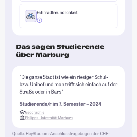
Fahrradfreundlichkeit
Das sagen Studierende
über Marburg
"Die ganze Stadt ist wie ein riesiger Schul-
"M
bzw. Unihof und man trifft sich einfach auf der
de
Straße oder in Bars"
St
au
Studierende/r im 7. Semester – 2024
Fr
Geographie
St
Philipps-Universität Marburg
Quelle: HeyStudium-Anschlussfragebogen der CHE-