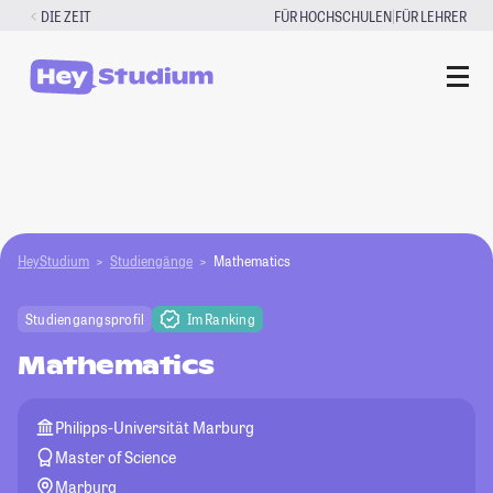
Zum
|
DIE ZEIT
FÜR HOCHSCHULEN
FÜR LEHRER
Inhalt
springen
HeyStudium
Studiengänge
Mathematics
Studiengangsprofil
Im Ranking
Mathematics
Philipps-Universität Marburg
Master of Science
Marburg